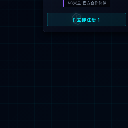
浙江鹏源物产控股有限公司是太平鸟集团有
液体化工等大宗商品贸易的公司。
公司通过整合资源，在稳定的代理进出口的
系。公司秉承稳健经营的理念，注重规范管
集团化企业的整体运营优势。
打造一支诚实守信、服务优良、专业敬业的